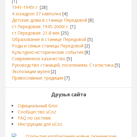
[1]
1941-1945г.г.
[28]
4 эскадрон 37 кавполка
[4]
Детские дома в станице Передовой
[8]
ст.Передовая: 1945-2000г.г.
[1]
ст.Передовая: 21-й век
[25]
Образование в станице Передовой
[5]
Роды и семьи станицы Передовой
[2]
Культурно-исторические события
[8]
Современное казачество
[5]
Руководство станицей, поселением. Статистика
[5]
Экспозиции музея
[2]
Православные традиции
[7]
Друзья сайта
Официальный блог
Сообщество uCoz
FAQ по системе
Инструкции для uCoz