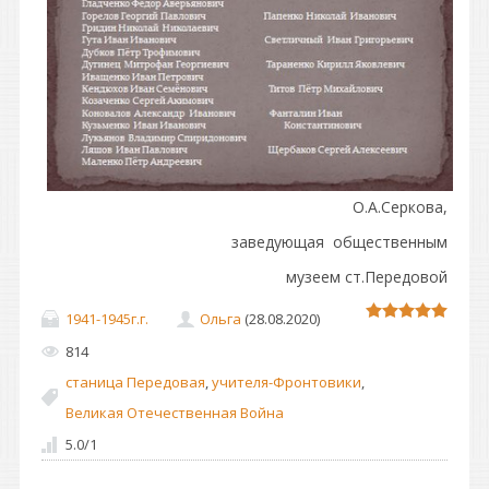
О.А.Серкова,
заведующая общественным
музеем ст.Передовой
1941-1945г.г.
Ольга
(28.08.2020)
814
станица Передовая
,
учителя-Фронтовики
,
Великая Отечественная Война
5.0
/
1