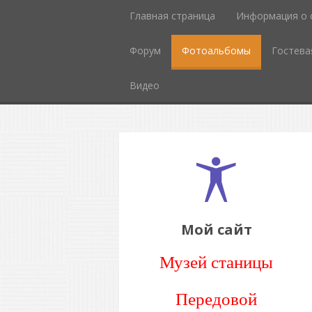
Главная страница
Информация о 
Форум
Фотоальбомы
Гостева
Видео
Мой сайт
Музей станицы
Передовой