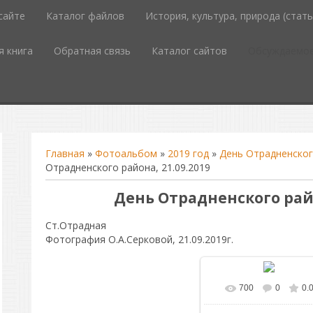
сайте
Каталог файлов
История, культура, природа (стать
я книга
Обратная связь
Каталог сайтов
Обсуждаемое 
Главная
»
Фотоальбом
»
2019 год
»
День Отрадненского
Отрадненского района, 21.09.2019
День Отрадненского райо
Ст.Отрадная
Фотография О.А.Серковой, 21.09.2019г.
700
0
0.
В реальном разм