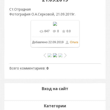
Ст.Отрадная
Фотография О.А.Серковой, 21.09.2019г.
647
0
0.0
В реальном размере
Добавлено
22.09.2019
Ольга
1024x759
/ 271.1Kb
Всего комментариев
:
0
Вход на сайт
Категории