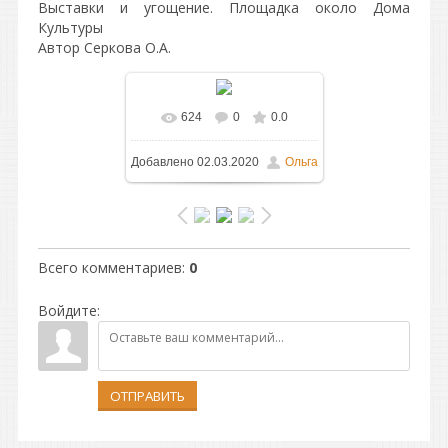
Выставки и угощение. Площадка около Дома
Культуры
Автор Серкова О.А.
624
0
0.0
В реальном размере
Добавлено
02.03.2020
Ольга
1600x1200
/ 485.7Kb
Всего комментариев
:
0
Войдите:
ОТПРАВИТЬ