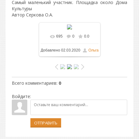
Самый маленький участник. Площадка около Дома
Культуры
Автор Серкова О.А.
695
0
0.0
В реальном размере
Добавлено
02.03.2020
Ольга
1600x1200
/ 482.3Kb
Всего комментариев
:
0
Войдите:
ОТПРАВИТЬ