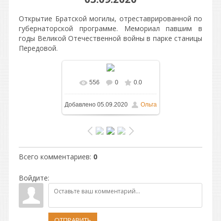
Открытие Братской могилы, отреставрированной по
губернаторской программе. Мемориал павшим в
годы Великой Отечественной войны в парке станицы
Передовой.
556
0
0.0
В реальном размере
Добавлено
05.09.2020
Ольга
640x1280
/ 171.0Kb
Всего комментариев
:
0
Войдите:
ОТПРАВИТЬ