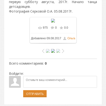
первую субботу августа, 2017г. Начало танца
детсадовцев.
Фотография Серковой О.А. 05.08.2017г.
975
0
0.0
В реальном размере
Добавлено
09.08.2017
Ольга
1024x768
/ 204.4Kb
Всего комментариев
:
0
Войдите:
ОТПРАВИТЬ