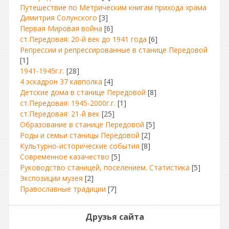
Путешествие по Метрическим книгам прихода храма
Димитрия Солунского
[3]
Первая Мировая война
[6]
ст.Передовая: 20-й век до 1941 года
[6]
Репрессии и репрессированные в станице Передовой
[1]
1941-1945г.г.
[28]
4 эскадрон 37 кавполка
[4]
Детские дома в станице Передовой
[8]
ст.Передовая: 1945-2000г.г.
[1]
ст.Передовая: 21-й век
[25]
Образование в станице Передовой
[5]
Роды и семьи станицы Передовой
[2]
Культурно-исторические события
[8]
Современное казачество
[5]
Руководство станицей, поселением. Статистика
[5]
Экспозиции музея
[2]
Православные традиции
[7]
Друзья сайта